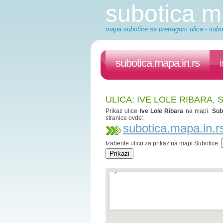
subotica 
mapa subotice sa pretragom ulica - subot
subotica.mapa.in.rs
ULICA: IVE LOLE RIBARA,
Prikaz ulice
Ive Lole Ribara
na mapi.
Sub
stranice ovde:
subotica.mapa.in.r
Izaberite ulicu za prikaz na mapi Subotice: