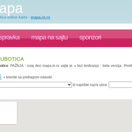
mapa
ica online karta
-
mapa.in.rs
ispravka
mapa na sajtu
sponzori
 SUBOTICA
otice
. PAŽNJA - ovaj deo mapa.in.rs sajta je u fazi testiranja - beta verzija. P
s
. « krenite sa pretragom odavde
ili napišite naziv ulice: