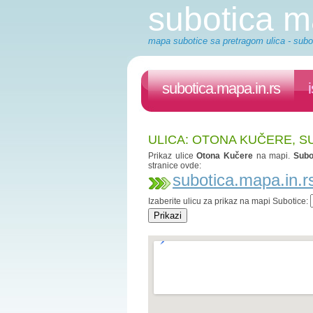
subotica 
mapa subotice sa pretragom ulica - subot
subotica.mapa.in.rs
ULICA: OTONA KUČERE, S
Prikaz ulice
Otona Kučere
na mapi.
Subo
stranice ovde:
subotica.mapa.in.r
Izaberite ulicu za prikaz na mapi Subotice: