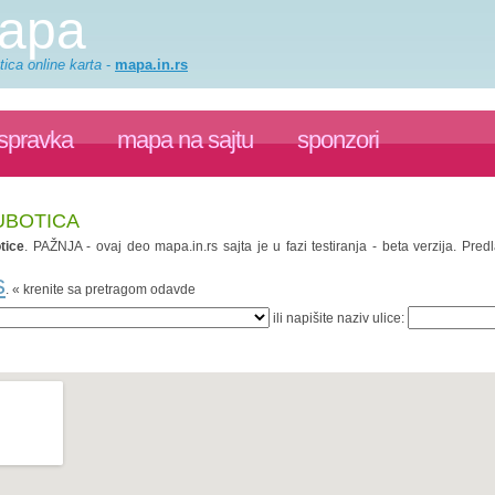
mapa
ica online karta
-
mapa.in.rs
ispravka
mapa na sajtu
sponzori
UBOTICA
tice
. PAŽNJA - ovaj deo mapa.in.rs sajta je u fazi testiranja - beta verzija. P
s
. « krenite sa pretragom odavde
ili napišite naziv ulice: