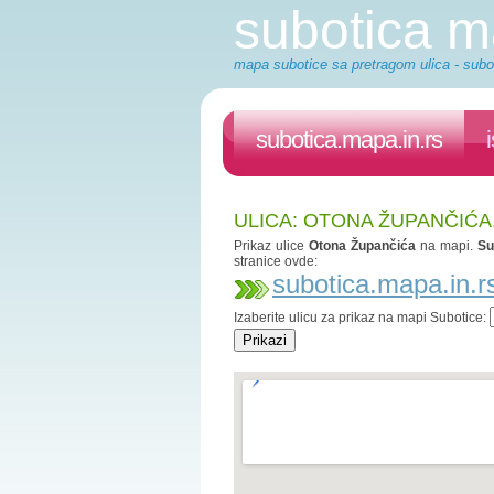
subotica 
mapa subotice sa pretragom ulica - subot
subotica.mapa.in.rs
ULICA: OTONA ŽUPANČIĆA
Prikaz ulice
Otona Župančića
na mapi.
Su
stranice ovde:
subotica.mapa.in.r
Izaberite ulicu za prikaz na mapi Subotice: