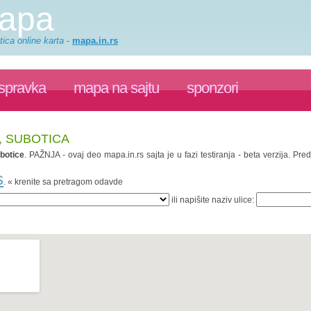
mapa
ica online karta
-
mapa.in.rs
ispravka
mapa na sajtu
sponzori
, SUBOTICA
botice
. PAŽNJA - ovaj deo mapa.in.rs sajta je u fazi testiranja - beta verzija. P
s
. « krenite sa pretragom odavde
ili napišite naziv ulice: