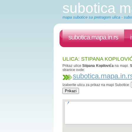
subotica 
mapa subotice sa pretragom ulica - subot
subotica.mapa.in.rs
ULICA: STIPANA KOPILOVI
Prikaz ulice
Stipana Kopilovića
na mapi.
S
stranice ovde:
subotica.mapa.in.r
Izaberite ulicu za prikaz na mapi Subotice: