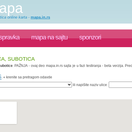
mapa
ica online karta
-
mapa.in.rs
ispravka
mapa na sajtu
sponzori
ĆA, SUBOTICA
ubotice
. PAŽNJA - ovaj deo mapa.in.rs sajta je u fazi testiranja - beta verzija. 
s
. « krenite sa pretragom odavde
ili napišite naziv ulice: