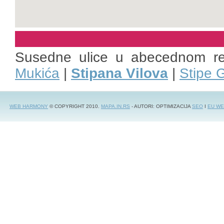
Susedne ulice u abecednom r
Mukića
|
Stipana Vilova
|
Stipe 
WEB HARMONY
© COPYRIGHT 2010.
MAPA.IN.RS
- AUTORI: OPTIMIZACIJA
SEO
I
EU WE