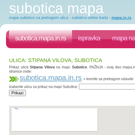
subotica mapa
mapa subotice sa pretragom ulica - subotica online karta
-
mapa.in.rs
subotica.mapa.in.rs
ispravka
mapa na 
ULICA: STIPANA VILOVA, SUBOTICA
Prikaz ulice
Stipana Vilova
na mapi.
Subotice
. PAŽNJA - ovaj deo mapa.in.
stranice ovde:
subotica.mapa.in.rs
. « krenite sa pretragom odavde
Izaberite ulicu za prikaz na mapi Subotice: