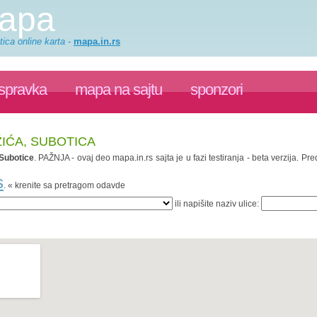
mapa
ica online karta
-
mapa.in.rs
ispravka
mapa na sajtu
sponzori
ŽIĆA, SUBOTICA
Subotice
. PAŽNJA - ovaj deo mapa.in.rs sajta je u fazi testiranja - beta verzija. 
s
. « krenite sa pretragom odavde
ili napišite naziv ulice: