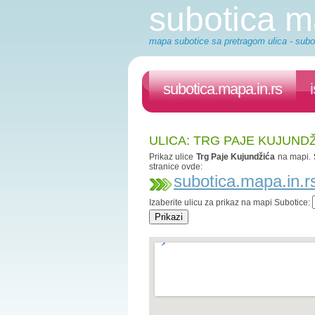
subotica 
mapa subotice sa pretragom ulica - subot
subotica.mapa.in.rs
ULICA: TRG PAJE KUJUND
Prikaz ulice
Trg Paje Kujundžića
na mapi.
stranice ovde:
subotica.mapa.in.r
Izaberite ulicu za prikaz na mapi Subotice: