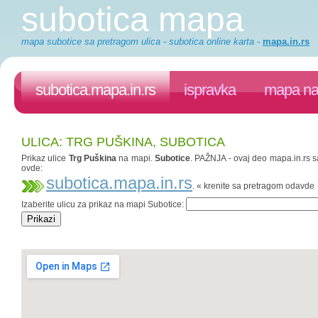
subotica mapa
mapa subotice sa pretragom ulica - subotica online karta
-
mapa.in.rs
subotica.mapa.in.rs
ispravka
mapa na 
ULICA: TRG PUŠKINA, SUBOTICA
Prikaz ulice
Trg Puškina
na mapi.
Subotice
. PAŽNJA - ovaj deo mapa.in.rs sa
ovde:
subotica.mapa.in.rs
. « krenite sa pretragom odavde
Izaberite ulicu za prikaz na mapi Subotice: