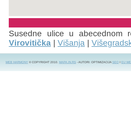
Susedne ulice u abecednom r
Virovitička
|
Višanja
|
Višegrads
WEB HARMONY
© COPYRIGHT 2010.
MAPA.IN.RS
- AUTORI: OPTIMIZACIJA
SEO
I
EU WE