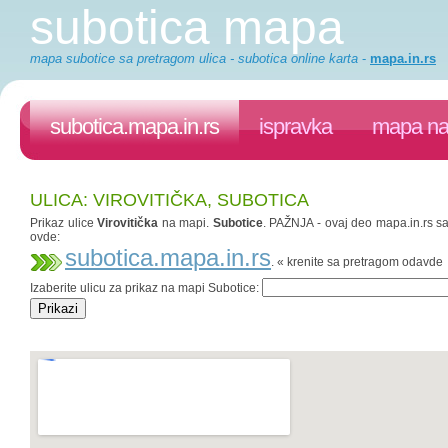
subotica mapa
mapa subotice sa pretragom ulica - subotica online karta
-
mapa.in.rs
subotica.mapa.in.rs
ispravka
mapa na 
ULICA: VIROVITIČKA, SUBOTICA
Prikaz ulice
Virovitička
na mapi.
Subotice
. PAŽNJA - ovaj deo mapa.in.rs saj
ovde:
subotica.mapa.in.rs
. « krenite sa pretragom odavde
Izaberite ulicu za prikaz na mapi Subotice: