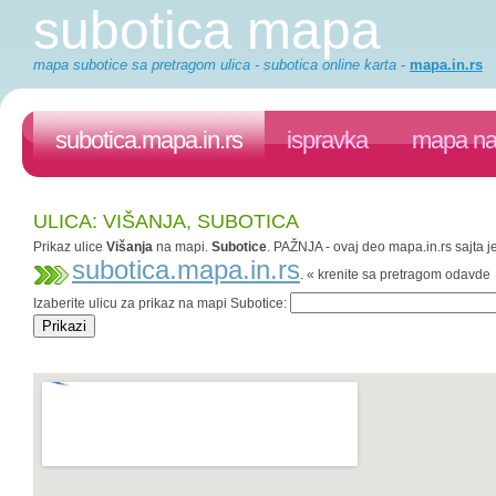
subotica mapa
mapa subotice sa pretragom ulica - subotica online karta
-
mapa.in.rs
subotica.mapa.in.rs
ispravka
mapa na 
ULICA: VIŠANJA, SUBOTICA
Prikaz ulice
Višanja
na mapi.
Subotice
. PAŽNJA - ovaj deo mapa.in.rs sajta j
subotica.mapa.in.rs
. « krenite sa pretragom odavde
Izaberite ulicu za prikaz na mapi Subotice: