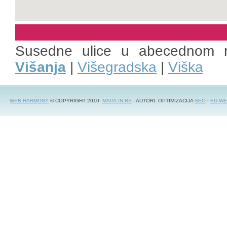
Susedne ulice u abecednom 
Višanja
|
Višegradska
|
Viška
WEB HARMONY
© COPYRIGHT 2010.
MAPA.IN.RS
- AUTORI: OPTIMIZACIJA
SEO
I
EU WE