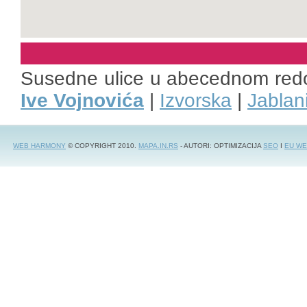
Susedne ulice u abecednom red
Ive Vojnovića
|
Izvorska
|
Jablan
WEB HARMONY
© COPYRIGHT 2010.
MAPA.IN.RS
- AUTORI: OPTIMIZACIJA
SEO
I
EU WE