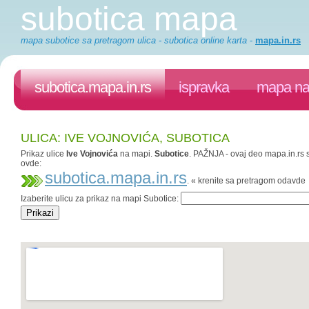
subotica mapa
mapa subotice sa pretragom ulica - subotica online karta
-
mapa.in.rs
subotica.mapa.in.rs
ispravka
mapa na 
ULICA: IVE VOJNOVIĆA, SUBOTICA
Prikaz ulice
Ive Vojnovića
na mapi.
Subotice
. PAŽNJA - ovaj deo mapa.in.rs s
ovde:
subotica.mapa.in.rs
. « krenite sa pretragom odavde
Izaberite ulicu za prikaz na mapi Subotice: