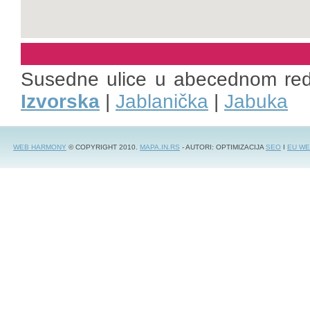
Susedne ulice u abecednom re
Izvorska
|
Jablanička
|
Jabuka
WEB HARMONY
© COPYRIGHT 2010.
MAPA.IN.RS
- AUTORI: OPTIMIZACIJA
SEO
I
EU WE