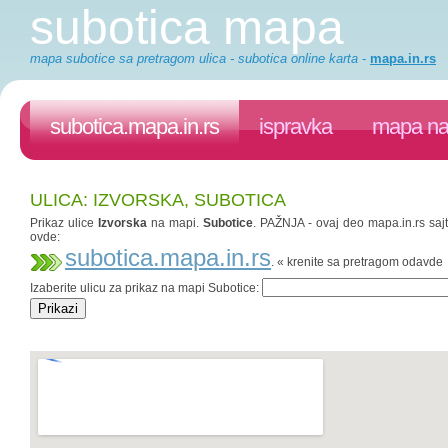
subotica mapa
mapa subotice sa pretragom ulica - subotica online karta
-
mapa.in.rs
subotica.mapa.in.rs
ispravka
mapa na 
ULICA: IZVORSKA, SUBOTICA
Prikaz ulice
Izvorska
na mapi.
Subotice
. PAŽNJA - ovaj deo mapa.in.rs sajt
ovde:
subotica.mapa.in.rs
. « krenite sa pretragom odavde
Izaberite ulicu za prikaz na mapi Subotice: