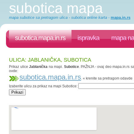
subotica mapa
mapa subotice sa pretragom ulica - subotica online karta
-
mapa.in.rs
subotica.mapa.in.rs
ispravka
mapa na 
ULICA: JABLANIČKA, SUBOTICA
Prikaz ulice
Jablanička
na mapi.
Subotice
. PAŽNJA - ovaj deo mapa.in.rs saj
ovde:
subotica.mapa.in.rs
. « krenite sa pretragom odavde
Izaberite ulicu za prikaz na mapi Subotice: