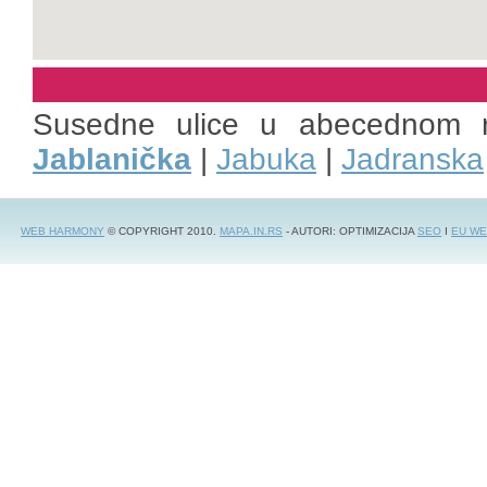
Susedne ulice u abecednom 
Jablanička
|
Jabuka
|
Jadranska
WEB HARMONY
© COPYRIGHT 2010.
MAPA.IN.RS
- AUTORI: OPTIMIZACIJA
SEO
I
EU WE